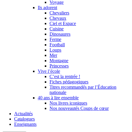
Voyage
Ils adorent
Chevaliers
Chevaux
Ciel et Espace
Cuisine
Dinosaures
Ferme
Football
Loups
Mer
Montagne
Princesses
Vive l’école
C’est la rentrée !
Fiches pédagogiques
Titres recommandés par l’Éducation
nationale
40 ans à lire ensemble
Nos livres iconiques
Nos nouveautés Coups de cœur
Actualités
Catalogues
Enseignants