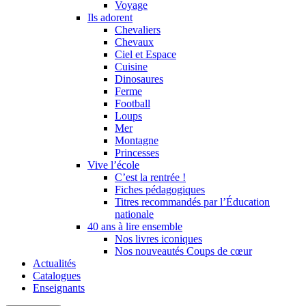
Voyage
Ils adorent
Chevaliers
Chevaux
Ciel et Espace
Cuisine
Dinosaures
Ferme
Football
Loups
Mer
Montagne
Princesses
Vive l’école
C’est la rentrée !
Fiches pédagogiques
Titres recommandés par l’Éducation
nationale
40 ans à lire ensemble
Nos livres iconiques
Nos nouveautés Coups de cœur
Actualités
Catalogues
Enseignants