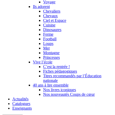
Voyage
Ils adorent
Chevaliers
Chevaux
Ciel et Espace
Cuisine
Dinosaures
Ferme
Football
Loups
Mer
Montagne
Princesses
Vive l’école
C’est la rentrée !
Fiches pédagogiques
Titres recommandés par l’Éducation
nationale
40 ans à lire ensemble
Nos livres iconiques
Nos nouveautés Coups de cœur
Actualités
Catalogues
Enseignants