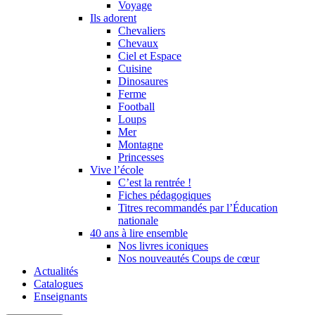
Voyage
Ils adorent
Chevaliers
Chevaux
Ciel et Espace
Cuisine
Dinosaures
Ferme
Football
Loups
Mer
Montagne
Princesses
Vive l’école
C’est la rentrée !
Fiches pédagogiques
Titres recommandés par l’Éducation
nationale
40 ans à lire ensemble
Nos livres iconiques
Nos nouveautés Coups de cœur
Actualités
Catalogues
Enseignants