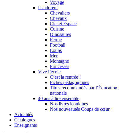
Voyage
Ils adorent
Chevaliers
Chevaux
Ciel et Espace
Cuisine
Dinosaures
Ferme
Football
Loups
Mer
Montagne
Princesses
Vive l’école
C’est la rentrée !
Fiches pédagogiques
Titres recommandés par l’Éducation
nationale
40 ans à lire ensemble
Nos livres iconiques
Nos nouveautés Coups de cœur
Actualités
Catalogues
Enseignants