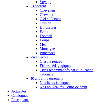
Voyage
Ils adorent
Chevaliers
Chevaux
Ciel et Espace
Cuisine
Dinosaures
Ferme
Football
Loups
Mer
Montagne
Princesses
Vive l’école
C’est la rentrée !
Fiches pédagogiques
Titres recommandés par l’Éducation
nationale
40 ans à lire ensemble
Nos livres iconiques
Nos nouveautés Coups de cœur
Actualités
Catalogues
Enseignants