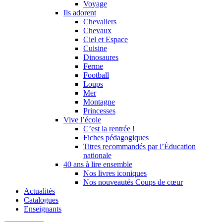
Voyage
Ils adorent
Chevaliers
Chevaux
Ciel et Espace
Cuisine
Dinosaures
Ferme
Football
Loups
Mer
Montagne
Princesses
Vive l’école
C’est la rentrée !
Fiches pédagogiques
Titres recommandés par l’Éducation
nationale
40 ans à lire ensemble
Nos livres iconiques
Nos nouveautés Coups de cœur
Actualités
Catalogues
Enseignants