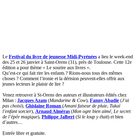
Le
Festival du livre de jeunesse Midi-Pyrénées
a lieu le week-end
des 25 et 26 janvier à Saint-Orens (31), près de Toulouse. Cette 12e
édition a pour thème « Le sourire aux livres ».
Qu’est-ce qui fait rire les enfants ? Rions-nous tous des mêmes
choses ? Comment l’ironie et la dérision peuvent-elles offrir aux
jeunes lecteurs le plaisir de lire ?
Venez retrouver à St-Orens des auteurs et illustrateurs édités chez
Milan :
Jacques Azam
(
Mandarine & Cow
),
Fanny Abadie
(
J’ai
pas choisi
),
Ghislaine Roman
(
Amani faiseur de pluie
,
Tukaï
l’enfant sorcier
),
Arnaud Alméras
(
Mon ogre bien aimé,
Le secret
de l’épée magique
),
Philippe Jalbert
(
Si le loup y était
) et bien
d’autres…
Entrée libre et gratuite.