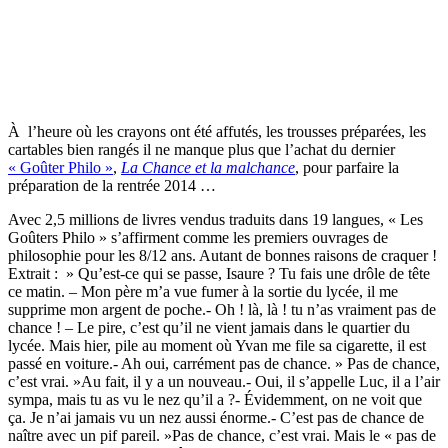
À l’heure où les crayons ont été affutés, les trousses préparées, les
cartables bien rangés il ne manque plus que l’achat du dernier
« Goûter Philo »
,
La Chance et la malchance
, pour parfaire la
préparation de la rentrée 2014 …
Avec 2,5 millions de livres vendus traduits dans 19 langues, « Les
Goûters Philo » s’affirment comme les premiers ouvrages de
philosophie pour les 8/12 ans. Autant de bonnes raisons de craquer !
Extrait : » Qu’est-ce qui se passe, Isaure ? Tu fais une drôle de tête
ce matin. – Mon père m’a vue fumer à la sortie du lycée, il me
supprime mon argent de poche.- Oh ! là, là ! tu n’as vraiment pas de
chance ! – Le pire, c’est qu’il ne vient jamais dans le quartier du
lycée. Mais hier, pile au moment où Yvan me file sa cigarette, il est
passé en voiture.- Ah oui, carrément pas de chance. » Pas de chance,
c’est vrai. »Au fait, il y a un nouveau.- Oui, il s’appelle Luc, il a l’air
sympa, mais tu as vu le nez qu’il a ?- Évidemment, on ne voit que
ça. Je n’ai jamais vu un nez aussi énorme.- C’est pas de chance de
naître avec un pif pareil. »Pas de chance, c’est vrai. Mais le « pas de