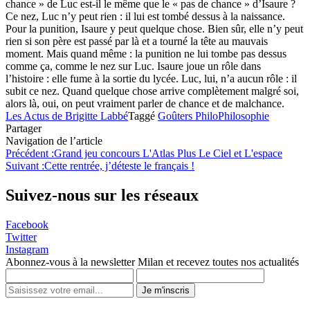
chance » de Luc est-il le même que le « pas de chance » d’Isaure ?
Ce nez, Luc n’y peut rien : il lui est tombé dessus à la naissance.
Pour la punition, Isaure y peut quelque chose. Bien sûr, elle n’y peut
rien si son père est passé par là et a tourné la tête au mauvais
moment. Mais quand même : la punition ne lui tombe pas dessus
comme ça, comme le nez sur Luc. Isaure joue un rôle dans
l’histoire : elle fume à la sortie du lycée. Luc, lui, n’a aucun rôle : il
subit ce nez. Quand quelque chose arrive complètement malgré soi,
alors là, oui, on peut vraiment parler de chance et de malchance.
Les Actus de Brigitte Labbé
Taggé
Goûters Philo
Philosophie
Partager
Navigation de l’article
Précédent :
Grand jeu concours L'Atlas Plus Le Ciel et L'espace
Suivant :
Cette rentrée, j’déteste le français !
Suivez-nous sur les réseaux
Facebook
Twitter
Instagram
Abonnez-vous à la newsletter Milan et recevez toutes nos actualités
Je m'inscris