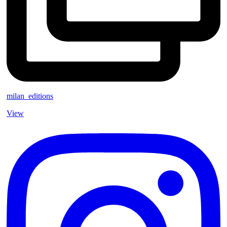
milan_editions
View