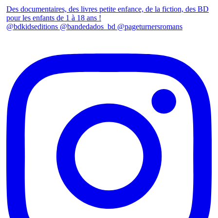
Des documentaires, des livres petite enfance, de la fiction, des BD
pour les enfants de 1 à 18 ans !
@bdkidseditions @bandedados_bd @pageturnersromans