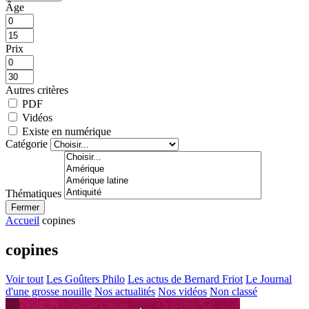
Âge
Prix
Autres critères
PDF
Vidéos
Existe en numérique
Catégorie
Thématiques
Fermer
Accueil
copines
copines
Voir tout
Les Goûters Philo
Les actus de Bernard Friot
Le Journal
d'une grosse nouille
Nos actualités
Nos vidéos
Non classé