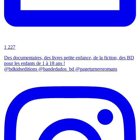
1 227
Des documentaires, des livres petite enfance, de la fiction, des BD
pour les enfants de 1 à 18 ans !
@bdkidseditions @bandedados_bd @pageturnersromans