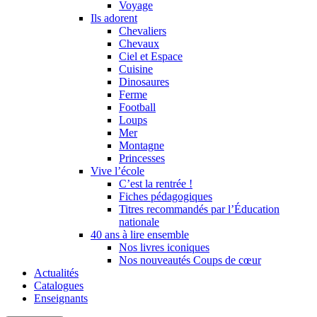
Voyage
Ils adorent
Chevaliers
Chevaux
Ciel et Espace
Cuisine
Dinosaures
Ferme
Football
Loups
Mer
Montagne
Princesses
Vive l’école
C’est la rentrée !
Fiches pédagogiques
Titres recommandés par l’Éducation
nationale
40 ans à lire ensemble
Nos livres iconiques
Nos nouveautés Coups de cœur
Actualités
Catalogues
Enseignants