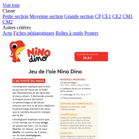
Voir tout
Classe
Petite section
Moyenne section
Grande section
CP
CE1
CE2
CM1
CM2
Autres critères
Actu
Fiches pédagogiques
Boîtes à outils
Posters