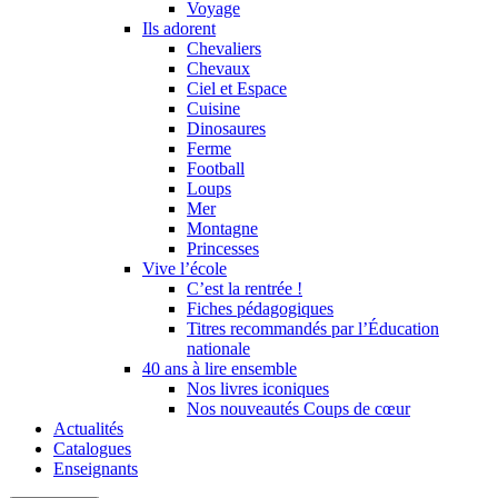
Voyage
Ils adorent
Chevaliers
Chevaux
Ciel et Espace
Cuisine
Dinosaures
Ferme
Football
Loups
Mer
Montagne
Princesses
Vive l’école
C’est la rentrée !
Fiches pédagogiques
Titres recommandés par l’Éducation
nationale
40 ans à lire ensemble
Nos livres iconiques
Nos nouveautés Coups de cœur
Actualités
Catalogues
Enseignants