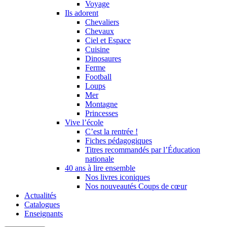
Voyage
Ils adorent
Chevaliers
Chevaux
Ciel et Espace
Cuisine
Dinosaures
Ferme
Football
Loups
Mer
Montagne
Princesses
Vive l’école
C’est la rentrée !
Fiches pédagogiques
Titres recommandés par l’Éducation
nationale
40 ans à lire ensemble
Nos livres iconiques
Nos nouveautés Coups de cœur
Actualités
Catalogues
Enseignants