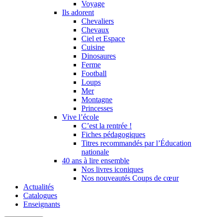
Voyage
Ils adorent
Chevaliers
Chevaux
Ciel et Espace
Cuisine
Dinosaures
Ferme
Football
Loups
Mer
Montagne
Princesses
Vive l’école
C’est la rentrée !
Fiches pédagogiques
Titres recommandés par l’Éducation
nationale
40 ans à lire ensemble
Nos livres iconiques
Nos nouveautés Coups de cœur
Actualités
Catalogues
Enseignants