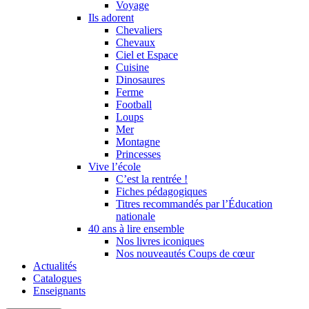
Voyage
Ils adorent
Chevaliers
Chevaux
Ciel et Espace
Cuisine
Dinosaures
Ferme
Football
Loups
Mer
Montagne
Princesses
Vive l’école
C’est la rentrée !
Fiches pédagogiques
Titres recommandés par l’Éducation
nationale
40 ans à lire ensemble
Nos livres iconiques
Nos nouveautés Coups de cœur
Actualités
Catalogues
Enseignants