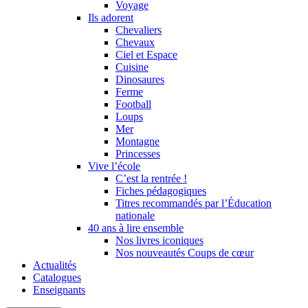
Voyage
Ils adorent
Chevaliers
Chevaux
Ciel et Espace
Cuisine
Dinosaures
Ferme
Football
Loups
Mer
Montagne
Princesses
Vive l’école
C’est la rentrée !
Fiches pédagogiques
Titres recommandés par l’Éducation
nationale
40 ans à lire ensemble
Nos livres iconiques
Nos nouveautés Coups de cœur
Actualités
Catalogues
Enseignants