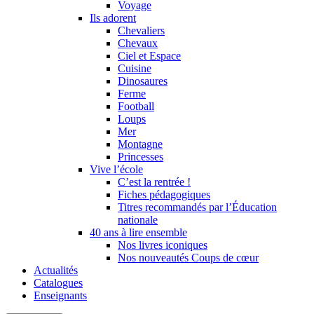
Voyage
Ils adorent
Chevaliers
Chevaux
Ciel et Espace
Cuisine
Dinosaures
Ferme
Football
Loups
Mer
Montagne
Princesses
Vive l’école
C’est la rentrée !
Fiches pédagogiques
Titres recommandés par l’Éducation
nationale
40 ans à lire ensemble
Nos livres iconiques
Nos nouveautés Coups de cœur
Actualités
Catalogues
Enseignants