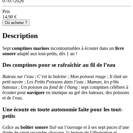
07/07/2026
Prix
14,90 €
Où acheter ?
Description
Sept
comptines marines
incontournables à écouter dans un
livre
sonore
adapté aux tout-petits, dès 1 an !
Des comptines pour se rafraîchir au fil de l’eau
Bateau sur l’eau
;
C’est la baleine
;
Mon poisson rouge
;
Il était un
petit navire
;
Les Petits Poissons dans l’eau
;
Maman, les p’tits
bateaux
;
Un poisson au fond de l’étang
: sept comptines célèbres à
écouter pour
naviguer
en musique au gré des bateaux, des poissons
et de l’eau.
Une écoute en toute autonomie faite pour les tout-
petits
Grâce au
boîtier sonore
fixé sur l’ouvrage et à ses sept puces d’une
durée de vingt secondes chacune, la lecture de l’illustration et