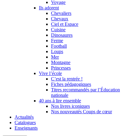
Voyage
Ils adorent
Chevaliers
Chevaux
Ciel et Espace
Cuisine
Dinosaures
Ferme
Football
Loups
Mer
Montagne
Princesses
Vive l’école
C’est la rentrée !
Fiches pédagogiques
Titres recommandés par l’Éducation
nationale
40 ans à lire ensemble
Nos livres iconiques
Nos nouveautés Coups de cœur
Actualités
Catalogues
Enseignants