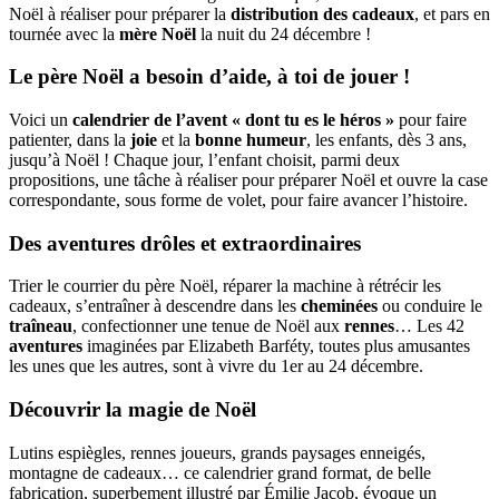
Noël à réaliser pour préparer la
distribution des cadeaux
, et pars en
tournée avec la
mère Noël
la nuit du 24 décembre !
Le père Noël a besoin d’aide, à toi de jouer !
Voici un
calendrier de l’avent « dont tu es le héros »
pour faire
patienter, dans la
joie
et la
bonne humeur
, les enfants, dès 3 ans,
jusqu’à Noël ! Chaque jour, l’enfant choisit, parmi deux
propositions, une tâche à réaliser pour préparer Noël et ouvre la case
correspondante, sous forme de volet, pour faire avancer l’histoire.
Des aventures drôles et extraordinaires
Trier le courrier du père Noël, réparer la machine à rétrécir les
cadeaux, s’entraîner à descendre dans les
cheminées
ou conduire le
traîneau
, confectionner une tenue de Noël aux
rennes
… Les 42
aventures
imaginées par Elizabeth Barféty, toutes plus amusantes
les unes que les autres, sont à vivre du 1er au 24 décembre.
Découvrir la magie de Noël
Lutins espiègles, rennes joueurs, grands paysages enneigés,
montagne de cadeaux… ce calendrier grand format, de belle
fabrication, superbement illustré par Émilie Jacob, évoque un