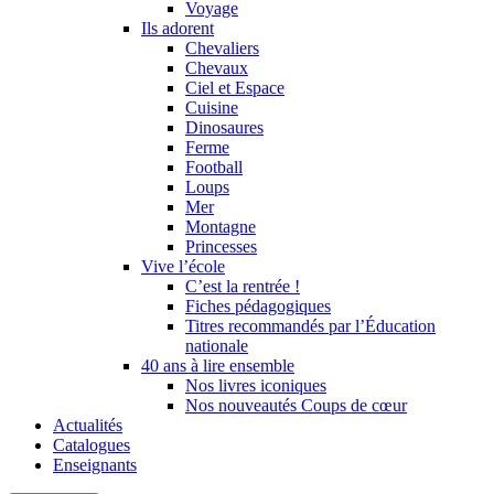
Voyage
Ils adorent
Chevaliers
Chevaux
Ciel et Espace
Cuisine
Dinosaures
Ferme
Football
Loups
Mer
Montagne
Princesses
Vive l’école
C’est la rentrée !
Fiches pédagogiques
Titres recommandés par l’Éducation
nationale
40 ans à lire ensemble
Nos livres iconiques
Nos nouveautés Coups de cœur
Actualités
Catalogues
Enseignants