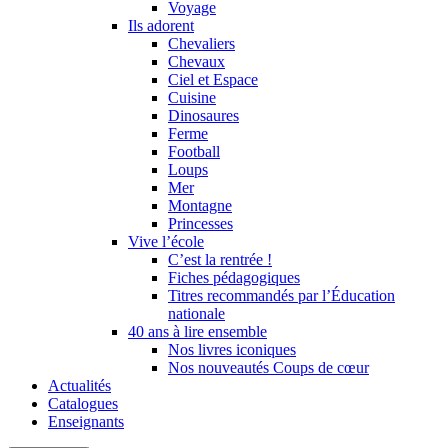
Voyage
Ils adorent
Chevaliers
Chevaux
Ciel et Espace
Cuisine
Dinosaures
Ferme
Football
Loups
Mer
Montagne
Princesses
Vive l’école
C’est la rentrée !
Fiches pédagogiques
Titres recommandés par l’Éducation
nationale
40 ans à lire ensemble
Nos livres iconiques
Nos nouveautés Coups de cœur
Actualités
Catalogues
Enseignants