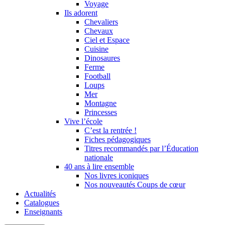
Voyage
Ils adorent
Chevaliers
Chevaux
Ciel et Espace
Cuisine
Dinosaures
Ferme
Football
Loups
Mer
Montagne
Princesses
Vive l’école
C’est la rentrée !
Fiches pédagogiques
Titres recommandés par l’Éducation
nationale
40 ans à lire ensemble
Nos livres iconiques
Nos nouveautés Coups de cœur
Actualités
Catalogues
Enseignants