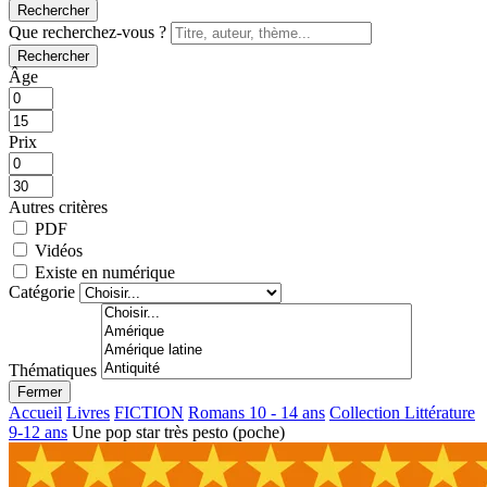
Rechercher
Que recherchez-vous ?
Rechercher
Âge
Prix
Autres critères
PDF
Vidéos
Existe en numérique
Catégorie
Thématiques
Fermer
Accueil
Livres
FICTION
Romans 10 - 14 ans
Collection Littérature
9-12 ans
Une pop star très pesto (poche)