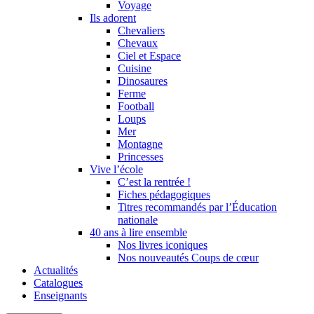
Voyage
Ils adorent
Chevaliers
Chevaux
Ciel et Espace
Cuisine
Dinosaures
Ferme
Football
Loups
Mer
Montagne
Princesses
Vive l’école
C’est la rentrée !
Fiches pédagogiques
Titres recommandés par l’Éducation
nationale
40 ans à lire ensemble
Nos livres iconiques
Nos nouveautés Coups de cœur
Actualités
Catalogues
Enseignants