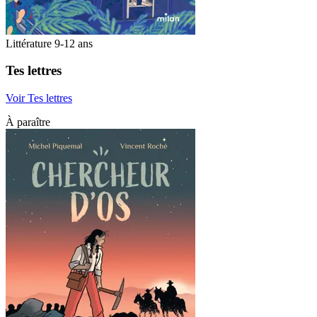
Littérature 9-12 ans
Tes lettres
Voir Tes lettres
À paraître