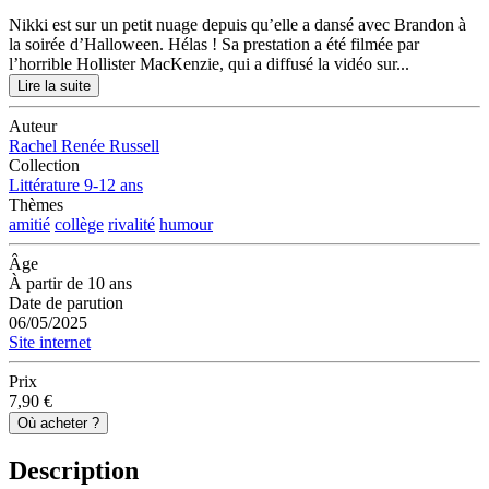
Nikki est sur un petit nuage depuis qu’elle a dansé avec Brandon à
la soirée d’Halloween. Hélas ! Sa prestation a été filmée par
l’horrible Hollister MacKenzie, qui a diffusé la vidéo sur...
Lire la suite
Auteur
Rachel Renée Russell
Collection
Littérature 9-12 ans
Thèmes
amitié
collège
rivalité
humour
Âge
À partir de 10 ans
Date de parution
06/05/2025
Site internet
Prix
7,90 €
Où acheter ?
Description