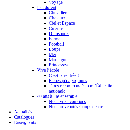
Voyage
Ils adorent
Chevaliers
Chevaux
Ciel et Espace
Cuisine
Dinosaures
Ferme
Football
Loups
Mer
Montagne
Princesses
Vive l’école
C’est la rentrée !
Fiches pédagogiques
Titres recommandés par l’Éducation
nationale
40 ans à lire ensemble
Nos livres iconiques
Nos nouveautés Coups de cœur
Actualités
Catalogues
Enseignants