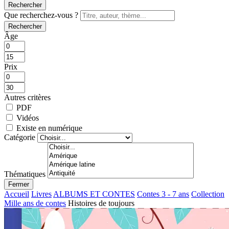
Rechercher
Que recherchez-vous ?
Rechercher
Âge
Prix
Autres critères
PDF
Vidéos
Existe en numérique
Catégorie
Thématiques
Fermer
Accueil
Livres
ALBUMS ET CONTES
Contes 3 - 7 ans
Collection
Mille ans de contes
Histoires de toujours