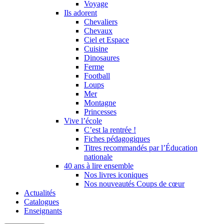
Voyage
Ils adorent
Chevaliers
Chevaux
Ciel et Espace
Cuisine
Dinosaures
Ferme
Football
Loups
Mer
Montagne
Princesses
Vive l’école
C’est la rentrée !
Fiches pédagogiques
Titres recommandés par l’Éducation
nationale
40 ans à lire ensemble
Nos livres iconiques
Nos nouveautés Coups de cœur
Actualités
Catalogues
Enseignants