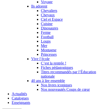
Voyage
Ils adorent
Chevaliers
Chevaux
Ciel et Espace
Cuisine
Dinosaures
Ferme
Football
Loups
Mer
Montagne
Princesses
Vive l’école
C’est la rentrée !
Fiches pédagogiques
Titres recommandés par l’Éducation
nationale
40 ans à lire ensemble
Nos livres iconiques
Nos nouveautés Coups de cœur
Actualités
Catalogues
Enseignants