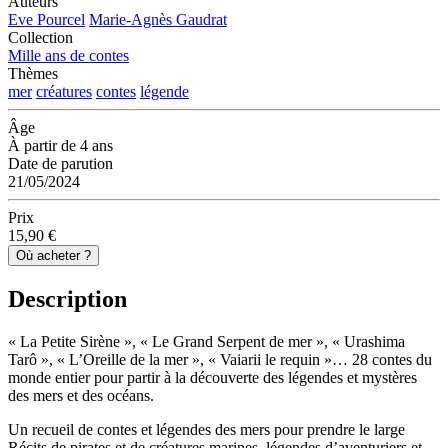
Auteurs
Eve Pourcel
Marie-Agnès Gaudrat
Collection
Mille ans de contes
Thèmes
mer
créatures
contes
légende
Âge
À partir de 4 ans
Date de parution
21/05/2024
Prix
15,90 €
Où acheter ?
Description
« La Petite Sirène », « Le Grand Serpent de mer », « Urashima
Tarô », « L’Oreille de la mer », « Vaiarii le requin »… 28 contes du
monde entier pour partir à la découverte des légendes et mystères
des mers et des océans.
Un recueil de contes et légendes des mers pour prendre le large
Récits de pirates et de créatures marines, légendes d’aventuriers et