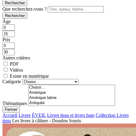
Rechercher
Que recherchez-vous ?
Rechercher
Âge
Prix
Autres critères
PDF
Vidéos
Existe en numérique
Catégorie
Thématiques
Fermer
Accueil
Livres
ÉVEIL
Livres tissu et livres bain
Collection Livres
tissu
Les livres à câliner - Doudou Souris