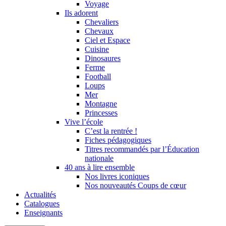
Voyage
Ils adorent
Chevaliers
Chevaux
Ciel et Espace
Cuisine
Dinosaures
Ferme
Football
Loups
Mer
Montagne
Princesses
Vive l’école
C’est la rentrée !
Fiches pédagogiques
Titres recommandés par l’Éducation
nationale
40 ans à lire ensemble
Nos livres iconiques
Nos nouveautés Coups de cœur
Actualités
Catalogues
Enseignants