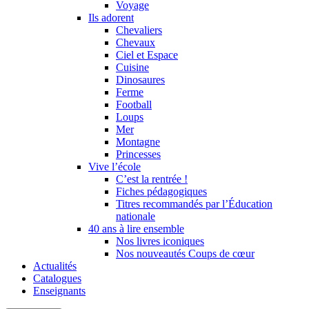
Voyage
Ils adorent
Chevaliers
Chevaux
Ciel et Espace
Cuisine
Dinosaures
Ferme
Football
Loups
Mer
Montagne
Princesses
Vive l’école
C’est la rentrée !
Fiches pédagogiques
Titres recommandés par l’Éducation
nationale
40 ans à lire ensemble
Nos livres iconiques
Nos nouveautés Coups de cœur
Actualités
Catalogues
Enseignants