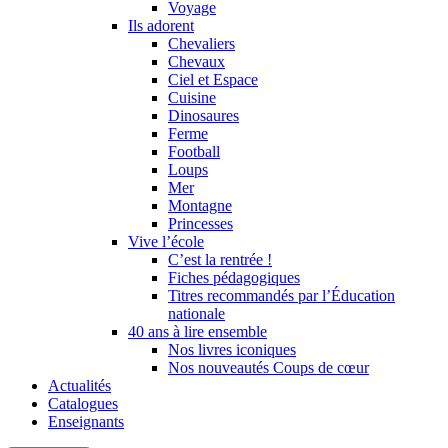
Voyage
Ils adorent
Chevaliers
Chevaux
Ciel et Espace
Cuisine
Dinosaures
Ferme
Football
Loups
Mer
Montagne
Princesses
Vive l’école
C’est la rentrée !
Fiches pédagogiques
Titres recommandés par l’Éducation
nationale
40 ans à lire ensemble
Nos livres iconiques
Nos nouveautés Coups de cœur
Actualités
Catalogues
Enseignants