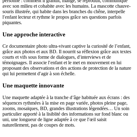
personne : comment il grandit, mange, se reproduit, communique
avec son milieu et cohabite avec les humains. La mascotte chauve-
souris illustrée, qui habite dans les branches du chêne, interpelle
l′enfant lecteur et rythme le propos grâce ses questions parfois
piquantes.
Une approche interactive
Ce documentaire photo ultra-vivant captive la curiosité de l’enfant,
grâce aux photos et aux BD. Il nourrit sa réflexion grâce aux textes
courts et vifs sous forme de dialogues, d′interviews et de
témoignages. Il associe l′enfant et le met en mouvement en lui
proposant des observations et des actions de protection de la nature
qui lui permettent d′agir à son échelle.
Une maquette innovante
Une maquette adaptée à la tranche d’âge habituée aux écrans : des
séquences rythmées à la mise en page variée, photos pleine page,
zooms, mosaïques, BD, grandes illustrations légendées… Un soin
particulier apporté à la lisiblité des informations sur fond blanc ou
uni, une longueur de ligne adaptée à ce que l′œil saisit
naturellement, pas de coupes de mots.