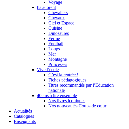
Voyage
Ils adorent
Chevaliers
Chevaux
Ciel et Espace
Cuisine
Dinosaures
Ferme
Football
Loups
Mer
Montagne
Princesses
Vive l’école
C’est la rentrée !
Fiches pédagogiques
Titres recommandés par l’Éducation
nationale
40 ans à lire ensemble
Nos livres iconiques
Nos nouveautés Coups de cœur
Actualités
Catalogues
Enseignants