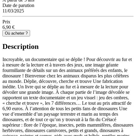
Date de parution
11/03/2025
Prix
6,90 €
Où acheter ?
Description
Incroyable, un documentaire qui se déplie ! Pour découvrir au fur et
à mesure de la lecture et à travers des jeux, une image géante
fourmillante de détails sur un des animaux préférés des enfants, le
dinosaure ! Bienvenue chez les animaux disparus les plus célèbres
au monde. Déplie, découvre, cherche et trouve Une fabrication
inédite. Un livre qui se déplie au fur et à mesure de la lecture pour
dévoiler une grande image. À chaque partie de l’image dévoilée se
rapportent un texte documentaire et un jeu visuel : jeu des ombres,
« cherche et trouve », les 7 différences… Le tout au prix attractif de
6,90 euros. À l’attention de tous les petits fans de dinosaures Une
vue d’ensemble d’un paysage terrestre et marin au temps des
dinosaures, et de tout ce qu’on y trouvait à la fin du Crétacé
supérieur : flore de l’époque, insectes, petits mammifères, dinosaures
herbivores, dinosaures carnivores, petits et grands, dinosaures à
cuirasse, pointes et cornes, nids avec œufs et bébés, reptiles marins,