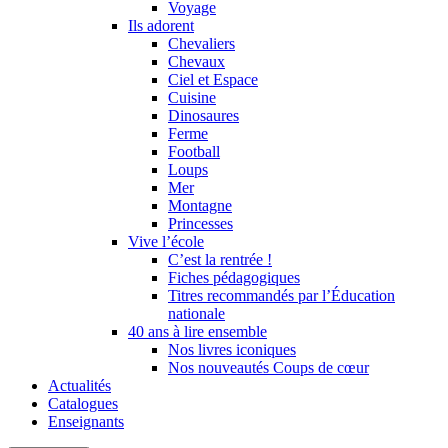
Voyage
Ils adorent
Chevaliers
Chevaux
Ciel et Espace
Cuisine
Dinosaures
Ferme
Football
Loups
Mer
Montagne
Princesses
Vive l’école
C’est la rentrée !
Fiches pédagogiques
Titres recommandés par l’Éducation
nationale
40 ans à lire ensemble
Nos livres iconiques
Nos nouveautés Coups de cœur
Actualités
Catalogues
Enseignants