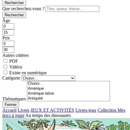
Rechercher
Que recherchez-vous ?
Rechercher
Âge
Prix
Autres critères
PDF
Vidéos
Existe en numérique
Catégorie
Thématiques
Fermer
Accueil
Livres
JEUX ET ACTIVITÉS
Livres-jeux
Collection Mes
docs à jouer
Au temps des dinosaures