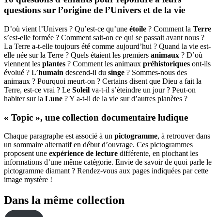
questions sur l’origine de l’Univers et de la vie
D’où vient l’Univers ? Qu’est-ce qu’une
étoile
? Comment la
Terre
s’est-elle formée ? Comment sait-on ce qui se passait avant nous ?
La Terre a-t-elle toujours été comme aujourd’hui ? Quand la vie est-
elle née sur la Terre ? Quels étaient les premiers
animaux
? D’où
viennent les
plantes
? Comment les animaux
préhistoriques
ont-ils
évolué ? L’
humain
descend-il du
singe
? Sommes-nous des
animaux ? Pourquoi meurt-on ? Certains disent que Dieu a fait la
Terre, est-ce vrai ? Le
Soleil
va-t-il s’éteindre un jour ? Peut-on
habiter sur la
Lune
? Y a-t-il de la vie sur d’autres planètes ?
« Topic », une collection documentaire ludique
Chaque paragraphe est associé à un
pictogramme
, à retrouver dans
un sommaire alternatif en début d’ouvrage. Ces pictogrammes
proposent une
expérience de lecture
différente, en piochant les
informations d’une même catégorie. Envie de savoir de quoi parle le
pictogramme diamant ? Rendez-vous aux pages indiquées par cette
image mystère !
Dans la même collection