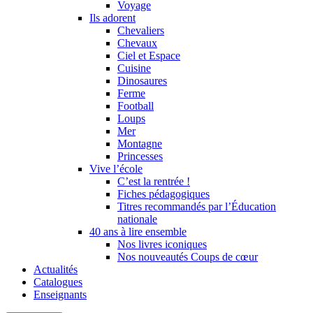
Voyage
Ils adorent
Chevaliers
Chevaux
Ciel et Espace
Cuisine
Dinosaures
Ferme
Football
Loups
Mer
Montagne
Princesses
Vive l’école
C’est la rentrée !
Fiches pédagogiques
Titres recommandés par l’Éducation
nationale
40 ans à lire ensemble
Nos livres iconiques
Nos nouveautés Coups de cœur
Actualités
Catalogues
Enseignants