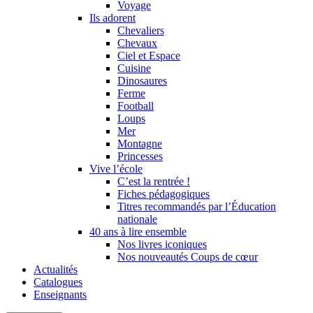
Voyage
Ils adorent
Chevaliers
Chevaux
Ciel et Espace
Cuisine
Dinosaures
Ferme
Football
Loups
Mer
Montagne
Princesses
Vive l’école
C’est la rentrée !
Fiches pédagogiques
Titres recommandés par l’Éducation
nationale
40 ans à lire ensemble
Nos livres iconiques
Nos nouveautés Coups de cœur
Actualités
Catalogues
Enseignants