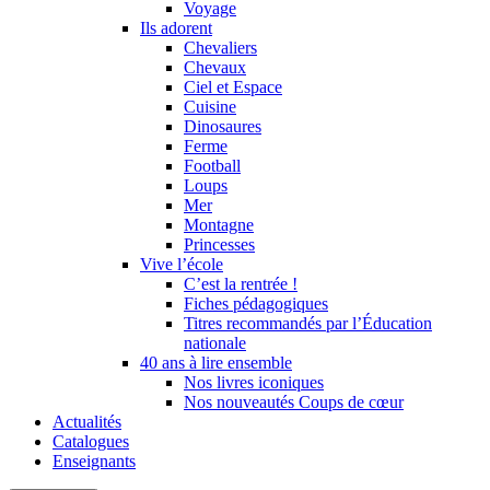
Voyage
Ils adorent
Chevaliers
Chevaux
Ciel et Espace
Cuisine
Dinosaures
Ferme
Football
Loups
Mer
Montagne
Princesses
Vive l’école
C’est la rentrée !
Fiches pédagogiques
Titres recommandés par l’Éducation
nationale
40 ans à lire ensemble
Nos livres iconiques
Nos nouveautés Coups de cœur
Actualités
Catalogues
Enseignants