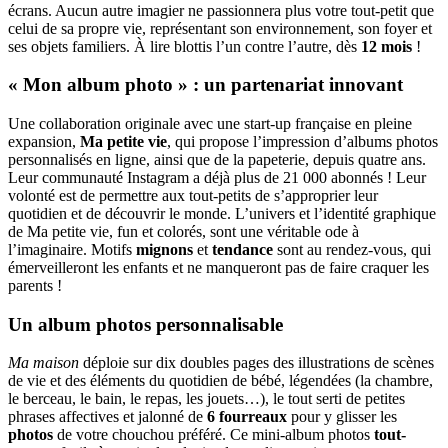
écrans.
Aucun autre imagier ne passionnera plus votre tout-petit que
celui de sa propre vie, représentant son environnement, son foyer et
ses objets familiers.
À lire blottis l’un contre l’autre, dès
12 mois
!
« Mon album photo » : un partenariat innovant
Une collaboration originale avec une start-up française en pleine
expansion,
Ma petite vie
, qui propose l’impression d’albums photos
personnalisés en ligne, ainsi que de la papeterie, depuis quatre ans.
Leur communauté Instagram a déjà plus de 21 000 abonnés ! Leur
volonté est de permettre aux tout-petits de s’approprier leur
quotidien et de découvrir le monde. L’univers et l’identité graphique
de Ma petite vie, fun et colorés, sont une véritable ode à
l’imaginaire. Motifs
mignons
et
tendance
sont au rendez-vous, qui
émerveilleront les enfants et ne manqueront pas de faire craquer les
parents !
Un album photos personnalisable
Ma maison
déploie sur dix doubles pages des illustrations de scènes
de vie et des éléments du quotidien de bébé, légendées (la chambre,
le berceau, le bain, le repas, les jouets…), le tout serti de petites
phrases affectives et jalonné de
6 fourreaux
pour y glisser les
photos
de votre chouchou préféré.
Ce mini-album photos
tout-