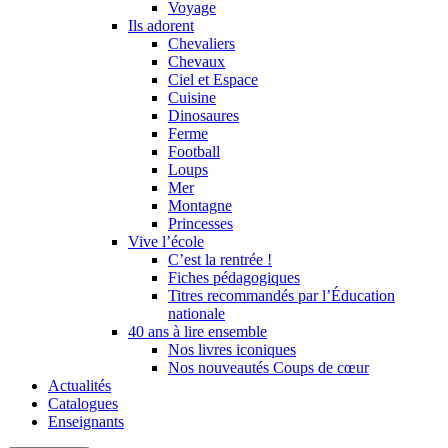
Voyage
Ils adorent
Chevaliers
Chevaux
Ciel et Espace
Cuisine
Dinosaures
Ferme
Football
Loups
Mer
Montagne
Princesses
Vive l’école
C’est la rentrée !
Fiches pédagogiques
Titres recommandés par l’Éducation
nationale
40 ans à lire ensemble
Nos livres iconiques
Nos nouveautés Coups de cœur
Actualités
Catalogues
Enseignants