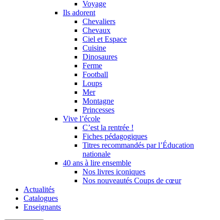
Voyage
Ils adorent
Chevaliers
Chevaux
Ciel et Espace
Cuisine
Dinosaures
Ferme
Football
Loups
Mer
Montagne
Princesses
Vive l’école
C’est la rentrée !
Fiches pédagogiques
Titres recommandés par l’Éducation
nationale
40 ans à lire ensemble
Nos livres iconiques
Nos nouveautés Coups de cœur
Actualités
Catalogues
Enseignants