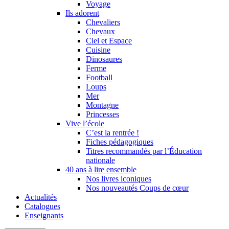
Voyage
Ils adorent
Chevaliers
Chevaux
Ciel et Espace
Cuisine
Dinosaures
Ferme
Football
Loups
Mer
Montagne
Princesses
Vive l’école
C’est la rentrée !
Fiches pédagogiques
Titres recommandés par l’Éducation
nationale
40 ans à lire ensemble
Nos livres iconiques
Nos nouveautés Coups de cœur
Actualités
Catalogues
Enseignants