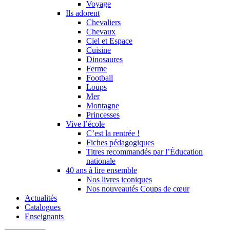
Voyage
Ils adorent
Chevaliers
Chevaux
Ciel et Espace
Cuisine
Dinosaures
Ferme
Football
Loups
Mer
Montagne
Princesses
Vive l’école
C’est la rentrée !
Fiches pédagogiques
Titres recommandés par l’Éducation
nationale
40 ans à lire ensemble
Nos livres iconiques
Nos nouveautés Coups de cœur
Actualités
Catalogues
Enseignants