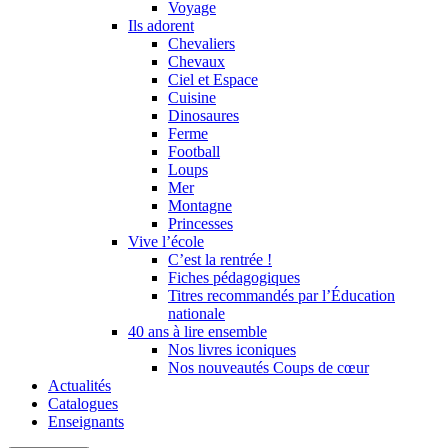
Voyage
Ils adorent
Chevaliers
Chevaux
Ciel et Espace
Cuisine
Dinosaures
Ferme
Football
Loups
Mer
Montagne
Princesses
Vive l’école
C’est la rentrée !
Fiches pédagogiques
Titres recommandés par l’Éducation
nationale
40 ans à lire ensemble
Nos livres iconiques
Nos nouveautés Coups de cœur
Actualités
Catalogues
Enseignants