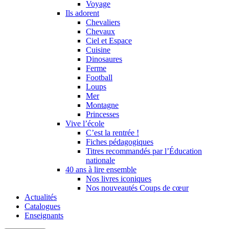
Voyage
Ils adorent
Chevaliers
Chevaux
Ciel et Espace
Cuisine
Dinosaures
Ferme
Football
Loups
Mer
Montagne
Princesses
Vive l’école
C’est la rentrée !
Fiches pédagogiques
Titres recommandés par l’Éducation
nationale
40 ans à lire ensemble
Nos livres iconiques
Nos nouveautés Coups de cœur
Actualités
Catalogues
Enseignants