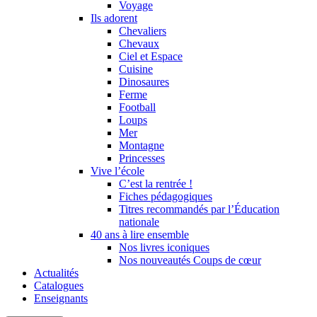
Voyage
Ils adorent
Chevaliers
Chevaux
Ciel et Espace
Cuisine
Dinosaures
Ferme
Football
Loups
Mer
Montagne
Princesses
Vive l’école
C’est la rentrée !
Fiches pédagogiques
Titres recommandés par l’Éducation
nationale
40 ans à lire ensemble
Nos livres iconiques
Nos nouveautés Coups de cœur
Actualités
Catalogues
Enseignants