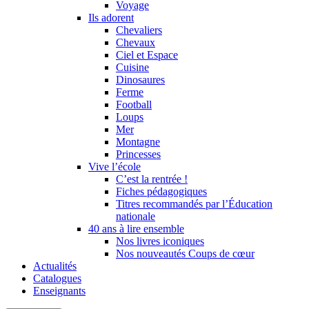
Voyage
Ils adorent
Chevaliers
Chevaux
Ciel et Espace
Cuisine
Dinosaures
Ferme
Football
Loups
Mer
Montagne
Princesses
Vive l’école
C’est la rentrée !
Fiches pédagogiques
Titres recommandés par l’Éducation
nationale
40 ans à lire ensemble
Nos livres iconiques
Nos nouveautés Coups de cœur
Actualités
Catalogues
Enseignants