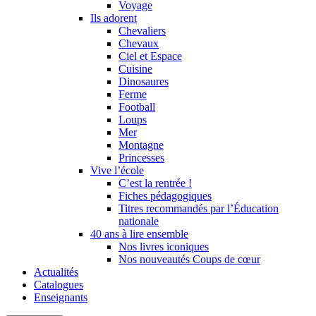
Voyage
Ils adorent
Chevaliers
Chevaux
Ciel et Espace
Cuisine
Dinosaures
Ferme
Football
Loups
Mer
Montagne
Princesses
Vive l’école
C’est la rentrée !
Fiches pédagogiques
Titres recommandés par l’Éducation
nationale
40 ans à lire ensemble
Nos livres iconiques
Nos nouveautés Coups de cœur
Actualités
Catalogues
Enseignants