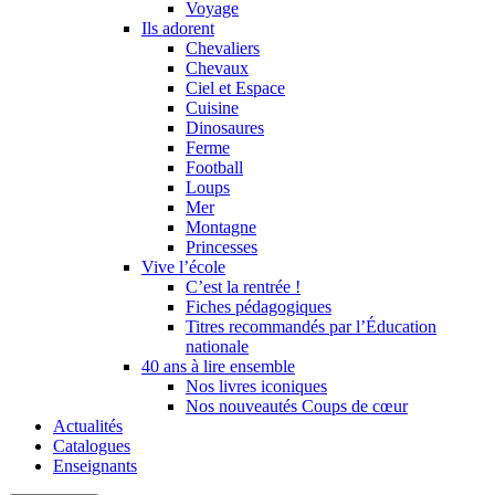
Voyage
Ils adorent
Chevaliers
Chevaux
Ciel et Espace
Cuisine
Dinosaures
Ferme
Football
Loups
Mer
Montagne
Princesses
Vive l’école
C’est la rentrée !
Fiches pédagogiques
Titres recommandés par l’Éducation
nationale
40 ans à lire ensemble
Nos livres iconiques
Nos nouveautés Coups de cœur
Actualités
Catalogues
Enseignants