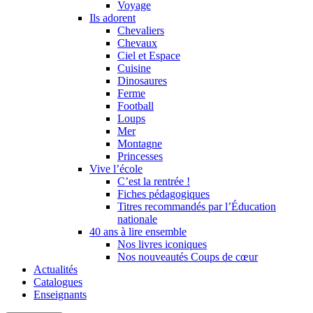
Voyage
Ils adorent
Chevaliers
Chevaux
Ciel et Espace
Cuisine
Dinosaures
Ferme
Football
Loups
Mer
Montagne
Princesses
Vive l’école
C’est la rentrée !
Fiches pédagogiques
Titres recommandés par l’Éducation
nationale
40 ans à lire ensemble
Nos livres iconiques
Nos nouveautés Coups de cœur
Actualités
Catalogues
Enseignants