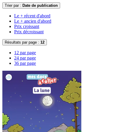
Trier par :
Date de publication
Le + récent d'abord
Le + ancien d'abord
Prix croissant
Prix décroissant
Résultats par page :
12
12 par page
24 par page
36 par page