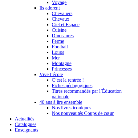
Voyage
Ils adorent
Chevaliers
Chevaux
Ciel et Espace
Cuisine
Dinosaures
Ferme
Football
Loups
Mer
Montagne
Princesses
Vive l’école
C’est la rentrée !
Fiches pédagogiques
Titres recommandés par l’Éducation
nationale
40 ans à lire ensemble
Nos livres iconiques
Nos nouveautés Coups de cœur
Actualités
Catalogues
Enseignants