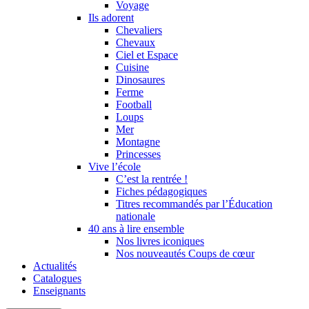
Voyage
Ils adorent
Chevaliers
Chevaux
Ciel et Espace
Cuisine
Dinosaures
Ferme
Football
Loups
Mer
Montagne
Princesses
Vive l’école
C’est la rentrée !
Fiches pédagogiques
Titres recommandés par l’Éducation
nationale
40 ans à lire ensemble
Nos livres iconiques
Nos nouveautés Coups de cœur
Actualités
Catalogues
Enseignants