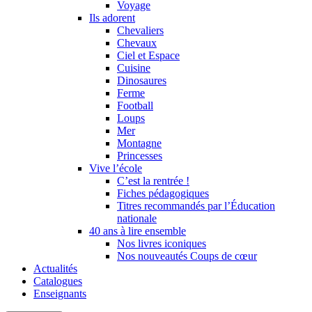
Voyage
Ils adorent
Chevaliers
Chevaux
Ciel et Espace
Cuisine
Dinosaures
Ferme
Football
Loups
Mer
Montagne
Princesses
Vive l’école
C’est la rentrée !
Fiches pédagogiques
Titres recommandés par l’Éducation
nationale
40 ans à lire ensemble
Nos livres iconiques
Nos nouveautés Coups de cœur
Actualités
Catalogues
Enseignants