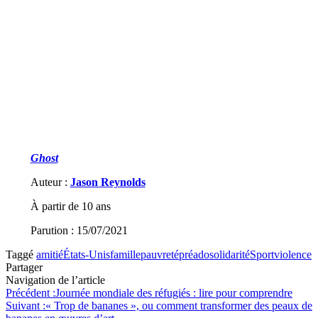
Ghost
Auteur :
Jason Reynolds
À partir de 10 ans
Parution : 15/07/2021
Taggé
amitié
États-Unis
famille
pauvreté
préado
solidarité
Sport
violence
Partager
Navigation de l’article
Précédent :
Journée mondiale des réfugiés : lire pour comprendre
Suivant :
« Trop de bananes », ou comment transformer des peaux de