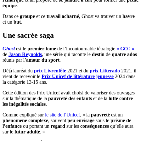
équipe
.
Dans ce
groupe
et ce
travail acharné
, Ghost va trouver un
havre
et un
but
.
Une sacrée saga
Ghost
est le
premier tome
de l’incontournable tétralogie
« GO ! »
de
Jason Reynolds
, une
série
qui raconte le
destin
de
quatre ados
réunis par l’
amour du sport
.
Déjà lauréat du
prix Livrentête
2021 et du
prix Litterado
2021, il
vient de recevoir le
Prix Unicef de littérature jeunesse
2024 dans
la catégorie 13-15 ans.
Cette édition des Prix Unicef avait choisi de valoriser des ouvrages
sur la thématique de la
pauvreté des enfants
et de la
lutte contre
les inégalités sociales
.
Comme expliqué sur
le site de l’Unicef
, « la
pauvreté
est un
phénomène complexe
, souvent
peu envisagé
sous le
prisme de
l’enfance
ou portant un
regard
sur les
conséquences
qu’elle aura
sur le
futur adulte
. »