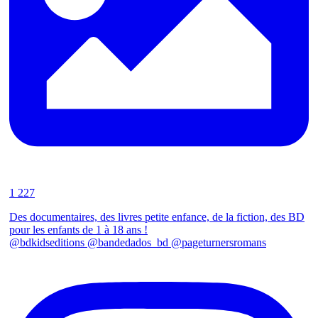
1 227
Des documentaires, des livres petite enfance, de la fiction, des BD
pour les enfants de 1 à 18 ans !
@bdkidseditions @bandedados_bd @pageturnersromans