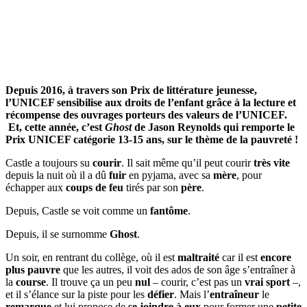
Depuis 2016, à travers son Prix de littérature jeunesse,
l’UNICEF sensibilise aux droits de l’enfant grâce à la lecture et
récompense des ouvrages porteurs des valeurs de l’UNICEF.
Et, cette année, c’est
Ghost
de Jason Reynolds qui remporte le
Prix UNICEF catégorie 13-15 ans, sur le thème de la pauvreté !
Castle a toujours su
courir
. Il sait même qu’il peut courir
très vite
depuis la nuit où il a dû
fuir
en pyjama, avec sa
mère
, pour
échapper aux
coups de feu
tirés par son
père
.
Depuis, Castle se voit comme un
fantôme
.
Depuis, il se surnomme
Ghost
.
Un soir, en rentrant du collège, où il est
maltraité
car il est
encore
plus pauvre
que les autres, il voit des ados de son âge s’entraîner à
la
course
. Il trouve ça un peu
nul
– courir, c’est pas un
vrai sport
–,
et il s’élance sur la piste pour les
défier
. Mais l’
entraîneur
le
remarque
et lui propose de
se joindre à eux
pour former une
petite