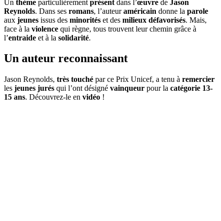
Un
thème
particulièrement
présent
dans l’
œuvre
de
Jason
Reynolds
. Dans ses
romans
, l’auteur
américain
donne la
parole
aux
jeunes
issus des
minorités
et des
milieux défavorisés
. Mais,
face à la
violence
qui règne, tous trouvent leur chemin grâce à
l’
entraide
et à la
solidarité
.
Un auteur reconnaissant
Jason Reynolds,
très touché
par ce Prix Unicef, a tenu à
remercier
les
jeunes jurés
qui l’ont désigné
vainqueur
pour la
catégorie 13-
15 ans
. Découvrez-le en
vidéo
!